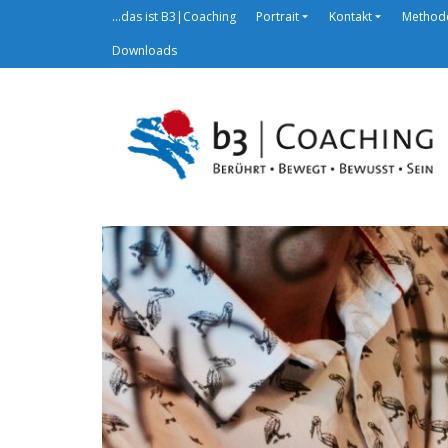
…das ist B3|Coaching
Portrait
Kontakt
Method
Downloads