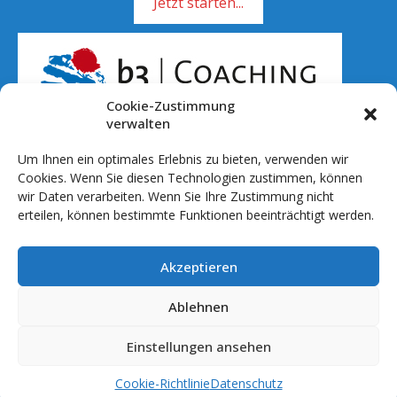
Jetzt starten...
Cookie-Zustimmung
verwalten
Um Ihnen ein optimales Erlebnis zu bieten, verwenden wir
Rufen Sie mich an!
Cookies. Wenn Sie diesen Technologien zustimmen, können
wir Daten verarbeiten. Wenn Sie Ihre Zustimmung nicht
01 51 - 701 041 20
erteilen, können bestimmte Funktionen beeinträchtigt werden.
info@b3coaching.de
Akzeptieren
Ablauf & Setting
Preise
Ablehnen
Referenzen
Einstellungen ansehen
© 2026 b3 Coaching by roggewf
Cookie-Richtlinie
Datenschutz