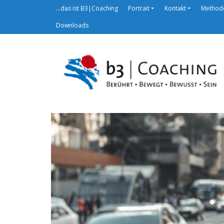
…das ist B3|Coaching
Portrait
Kontakt
Method
Downloads