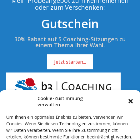
Mein Probeangebot zum Kennenlernen
oder zum Verschenken:
Gutschein
30% Rabatt auf 5 Coaching-Sitzungen zu
einem Thema Ihrer Wahl.
Jetzt starten...
Cookie-Zustimmung
verwalten
Um Ihnen ein optimales Erlebnis zu bieten, verwenden wir
Rufen Sie mich an!
Cookies. Wenn Sie diesen Technologien zustimmen, können
wir Daten verarbeiten. Wenn Sie Ihre Zustimmung nicht
01 51 - 701 041 20
erteilen, können bestimmte Funktionen beeinträchtigt werden.