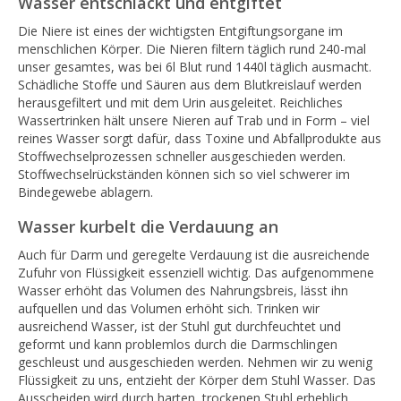
Wasser entschlackt und entgiftet
Die Niere ist eines der wichtigsten Entgiftungsorgane im
menschlichen Körper. Die Nieren filtern täglich rund 240-mal
unser gesamtes, was bei 6l Blut rund 1440l täglich ausmacht.
Schädliche Stoffe und Säuren aus dem Blutkreislauf werden
herausgefiltert und mit dem Urin ausgeleitet. Reichliches
Wassertrinken hält unsere Nieren auf Trab und in Form – viel
reines Wasser sorgt dafür, dass Toxine und Abfallprodukte aus
Stoffwechselprozessen schneller ausgeschieden werden.
Stoffwechselrückständen können sich so viel schwerer im
Bindegewebe ablagern.
Wasser kurbelt die Verdauung an
Auch für Darm und geregelte Verdauung ist die ausreichende
Zufuhr von Flüssigkeit essenziell wichtig. Das aufgenommene
Wasser erhöht das Volumen des Nahrungsbreis, lässt ihn
aufquellen und das Volumen erhöht sich. Trinken wir
ausreichend Wasser, ist der Stuhl gut durchfeuchtet und
geformt und kann problemlos durch die Darmschlingen
geschleust und ausgeschieden werden. Nehmen wir zu wenig
Flüssigkeit zu uns, entzieht der Körper dem Stuhl Wasser. Das
Ausscheiden wird durch harten, trockenen Stuhl erheblich