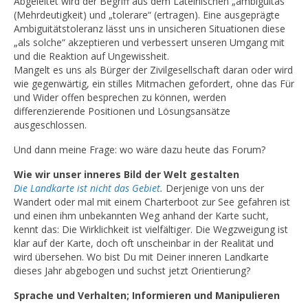
Abgeleitet wird der Begriff aus dem Lateinischen „ambiguitas“
(Mehrdeutigkeit) und „tolerare“ (ertragen). Eine ausgeprägte
Ambiguitätstoleranz lässt uns in unsicheren Situationen diese
„als solche“ akzeptieren und verbessert unseren Umgang mit
und die Reaktion auf Ungewissheit.
Mangelt es uns als Bürger der Zivilgesellschaft daran oder wird
wie gegenwärtig, ein stilles Mitmachen gefordert, ohne das Für
und Wider offen besprechen zu können, werden
differenzierende Positionen und Lösungsansätze
ausgeschlossen.
Und dann meine Frage: wo wäre dazu heute das Forum?
Wie wir unser inneres Bild der Welt gestalten
Die Landkarte ist nicht das Gebiet
.
Derjenige von uns der
Wandert oder mal mit einem Charterboot zur See gefahren ist
und einen ihm unbekannten Weg anhand der Karte sucht,
kennt das: Die Wirklichkeit ist vielfältiger. Die Wegzweigung ist
klar auf der Karte, doch oft unscheinbar in der Realität und
wird übersehen. Wo bist Du mit Deiner inneren Landkarte
dieses Jahr abgebogen und suchst jetzt Orientierung?
Sprache und Verhalten; Informieren und Manipulieren