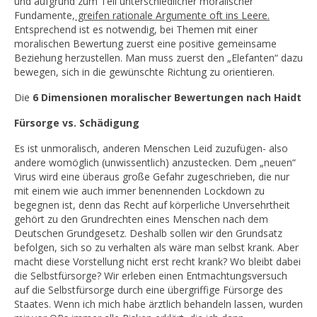
und aufgrund zum Teil unterschiedlicher moralischer
Fundamente,
greifen rationale Argumente oft ins Leere.
Entsprechend ist es notwendig, bei Themen mit einer
moralischen Bewertung zuerst eine positive gemeinsame
Beziehung herzustellen. Man muss zuerst den „Elefanten“ dazu
bewegen, sich in die gewünschte Richtung zu orientieren.
Die
6 Dimensionen moralischer Bewertungen nach Haidt
Fürsorge vs. Schädigung
Es ist unmoralisch, anderen Menschen Leid zuzufügen- also
andere womöglich (unwissentlich) anzustecken. Dem „neuen“
Virus wird eine überaus große Gefahr zugeschrieben, die nur
mit einem wie auch immer benennenden Lockdown zu
begegnen ist, denn das Recht auf körperliche Unversehrtheit
gehört zu den Grundrechten eines Menschen nach dem
Deutschen Grundgesetz. Deshalb sollen wir den Grundsatz
befolgen, sich so zu verhalten als wäre man selbst krank. Aber
macht diese Vorstellung nicht erst recht krank? Wo bleibt dabei
die Selbstfürsorge? Wir erleben einen Entmachtungsversuch
auf die Selbstfürsorge durch eine übergriffige Fürsorge des
Staates. Wenn ich mich habe ärztlich behandeln lassen, wurden