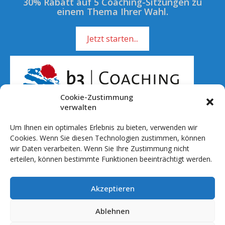
30% Rabatt auf 5 Coaching-Sitzungen zu
einem Thema Ihrer Wahl.
Jetzt starten...
Cookie-Zustimmung
verwalten
Um Ihnen ein optimales Erlebnis zu bieten, verwenden wir
Rufen Sie mich an!
Cookies. Wenn Sie diesen Technologien zustimmen, können
wir Daten verarbeiten. Wenn Sie Ihre Zustimmung nicht
01 51 - 701 041 20
erteilen, können bestimmte Funktionen beeinträchtigt werden.
info@b3coaching.de
Akzeptieren
Ablauf & Setting
Preise
Ablehnen
Referenzen