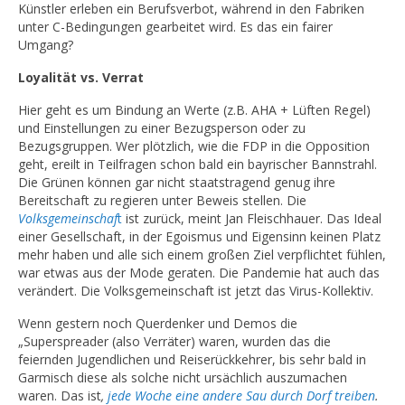
Künstler erleben ein Berufsverbot, während in den Fabriken
unter C-Bedingungen gearbeitet wird. Es das ein fairer
Umgang?
Loyalität vs. Verrat
Hier geht es um Bindung an Werte (z.B. AHA + Lüften Regel)
und Einstellungen zu einer Bezugsperson oder zu
Bezugsgruppen. Wer plötzlich, wie die FDP in die Opposition
geht, ereilt in Teilfragen schon bald ein bayrischer Bannstrahl.
Die Grünen können gar nicht staatstragend genug ihre
Bereitschaft zu regieren unter Beweis stellen. Die
Volksgemeinschaf
t
ist zurück, meint Jan Fleischhauer. Das Ideal
einer Gesellschaft, in der Egoismus und Eigensinn keinen Platz
mehr haben und alle sich einem großen Ziel verpflichtet fühlen,
war etwas aus der Mode geraten. Die Pandemie hat auch das
verändert. Die Volksgemeinschaft ist jetzt das Virus-Kollektiv.
Wenn gestern noch Querdenker und Demos die
„Superspreader (also Verräter) waren, wurden das die
feiernden Jugendlichen und Reiserückkehrer, bis sehr bald in
Garmisch diese als solche nicht ursächlich auszumachen
waren. Das ist
,
jede Woche eine andere Sau durch Dorf treiben
.