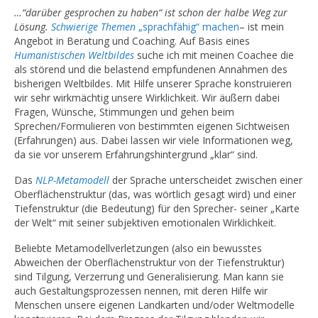
…“darüber gesprochen zu haben“ ist schon der halbe Weg zur
Lösung.
Schwierige Themen
„sprachfähig“ machen
– ist mein
Angebot in Beratung und Coaching. Auf Basis eines
Humanistischen Weltbildes
suche ich mit meinen Coachee die
als störend und die belastend empfundenen Annahmen des
bisherigen Weltbildes. Mit Hilfe unserer Sprache konstruieren
wir sehr wirkmächtig unsere Wirklichkeit. Wir äußern dabei
Fragen, Wünsche, Stimmungen und gehen beim
Sprechen/Formulieren von bestimmten eigenen Sichtweisen
(Erfahrungen) aus. Dabei lassen wir viele Informationen weg,
da sie vor unserem Erfahrungshintergrund „klar“ sind.
Das
NLP-Metamodell
der Sprache unterscheidet zwischen einer
Oberflächenstruktur (das, was wörtlich gesagt wird) und einer
Tiefenstruktur (die Bedeutung) für den Sprecher- seiner „Karte
der Welt“ mit seiner subjektiven emotionalen Wirklichkeit.
Beliebte Metamodellverletzungen (also ein bewusstes
Abweichen der Oberflächenstruktur von der Tiefenstruktur)
sind Tilgung, Verzerrung und Generalisierung. Man kann sie
auch Gestaltungsprozessen nennen, mit deren Hilfe wir
Menschen unsere eigenen Landkarten und/oder Weltmodelle