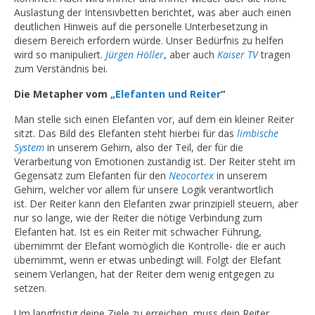
Auslastung der Intensivbetten berichtet, was aber auch einen
deutlichen Hinweis auf die personelle Unterbesetzung in
diesem Bereich erfordern würde. Unser Bedürfnis zu helfen
wird so manipuliert.
Jürgen Höller
, aber auch
Kaiser TV
tragen
zum Verständnis bei.
Die Metapher vom
„Elefanten und Reiter
“
Man stelle sich einen Elefanten vor, auf dem ein kleiner Reiter
sitzt. Das Bild des Elefanten steht hierbei für das
limbische
System
in unserem Gehirn, also der Teil, der für die
Verarbeitung von Emotionen zuständig ist. Der Reiter steht im
Gegensatz zum Elefanten für den
Neocortex
in unserem
Gehirn, welcher vor allem für unsere Logik verantwortlich
ist. Der Reiter kann den Elefanten zwar prinzipiell steuern, aber
nur so lange, wie der Reiter die nötige Verbindung zum
Elefanten hat. Ist es ein Reiter mit schwacher Führung,
übernimmt der Elefant womöglich die Kontrolle- die er auch
übernimmt, wenn er etwas unbedingt will. Folgt der Elefant
seinem Verlangen, hat der Reiter dem wenig entgegen zu
setzen.
Um langfristig deine Ziele zu erreichen, muss dein Reiter