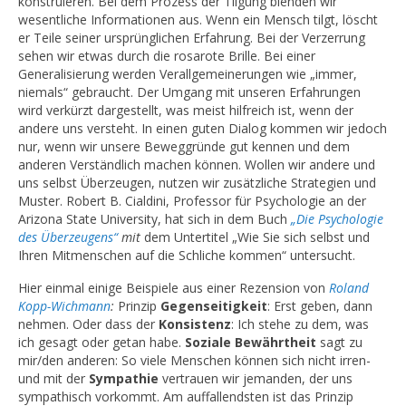
konstruieren. Bei dem Prozess der Tilgung blenden wir
wesentliche Informationen aus. Wenn ein Mensch tilgt, löscht
er Teile seiner ursprünglichen Erfahrung. Bei der Verzerrung
sehen wir etwas durch die rosarote Brille. Bei einer
Generalisierung werden Verallgemeinerungen wie „immer,
niemals“ gebraucht. Der Umgang mit unseren Erfahrungen
wird verkürzt dargestellt, was meist hilfreich ist, wenn der
andere uns versteht. In einen guten Dialog kommen wir jedoch
nur, wenn wir unsere Beweggründe gut kennen und dem
anderen Verständlich machen können. Wollen wir andere und
uns selbst Überzeugen, nutzen wir zusätzliche Strategien und
Muster. Robert B. Cialdini, Professor für Psychologie an der
Arizona State University, hat sich in dem Buch
„Die Psychologie
des Überzeugens“
mit
dem Untertitel „Wie Sie sich selbst und
Ihren Mitmenschen auf die Schliche kommen“ untersucht.
Hier einmal einige Beispiele aus einer Rezension von
Roland
Kopp-Wichmann
:
Prinzip
Gegenseitigkeit
: Erst geben, dann
nehmen. Oder dass der
Konsistenz
: Ich stehe zu dem, was
ich gesagt oder getan habe.
Soziale Bewährtheit
sagt zu
mir/den anderen: So viele Menschen können sich nicht irren-
und mit der
Sympathie
vertrauen wir jemanden, der uns
sympathisch vorkommt. Am auffallendsten ist das Prinzip