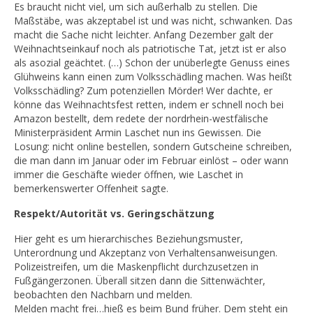
Es braucht nicht viel, um sich außerhalb zu stellen. Die
Maßstäbe, was akzeptabel ist und was nicht, schwanken. Das
macht die Sache nicht leichter. Anfang Dezember galt der
Weihnachtseinkauf noch als patriotische Tat, jetzt ist er also
als asozial geächtet. (…) Schon der unüberlegte Genuss eines
Glühweins kann einen zum Volksschädling machen. Was heißt
Volksschädling? Zum potenziellen Mörder! Wer dachte, er
könne das Weihnachtsfest retten, indem er schnell noch bei
Amazon bestellt, dem redete der nordrhein-westfälische
Ministerpräsident Armin Laschet nun ins Gewissen. Die
Losung: nicht online bestellen, sondern Gutscheine schreiben,
die man dann im Januar oder im Februar einlöst – oder wann
immer die Geschäfte wieder öffnen, wie Laschet in
bemerkenswerter Offenheit sagte.
Respekt/Autorität vs. Geringschätzung
Hier geht es um hierarchisches Beziehungsmuster,
Unterordnung und Akzeptanz von Verhaltensanweisungen.
Polizeistreifen, um die Maskenpflicht durchzusetzen in
Fußgängerzonen. Überall sitzen dann die Sittenwächter,
beobachten den Nachbarn und melden.
Melden macht frei…hieß es beim Bund früher. Dem steht ein