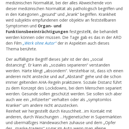
medizinischen Normalität, bei der alles Abweichende von
dieser medizinischen Normalität als pathologisch begriffen und
in den Kategorien „gesund“ und „krank“ begriffen. Krankheit
wird subjektiv empfundenen oder objektiv an feststellbaren
Symptomen und
Organ- und
Funktionsbeeinträchtigungen
festgestell
t
, die behandelt
werden können oder müssen. Die Tage gab es das in der ARD
den Film
„Werk ohne Autor“
der in Aspekten auch dieses
Thema berührte.
Der auffälligste Begriff dieses Jahr ist der des „social
distancing“. Er kann als „soziales separieren“ verstanden
werden. Härte klingt „absondern“. Verstehbar ist, dass ich einen
anderen nicht anstecke und auf „Abstand“ gehe und die schon
immer geltenden AHA-Regeln praktiziere. Soziale Distanz führt
zu dem Konzept des Lockdowns, bei dem Menschen separiert
werden. Gesunde sollen geschützt werden. Sie sollen sich aber
auch wie ein „Infizierter“ verhalten oder als „symptomlos
Kranker“ um andere nicht anzustecken.
Reinheit wir hergestellt durch Keuschheit…im Kontakt mit
anderen, durch Waschungen …Hygienetücher in Supermärkten
und übermäßiges Händewaschen zuhause und dem „Opfer
des „maske-tragens“ sogar im Auto wenn man alleine