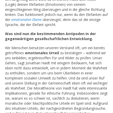
(Logik) deinen Elefanten (Emotionen) von seinem
eingeschlagenen Weg überzeugen und in die gleiche Richtung
lenken. Das funktioniert jedoch nur, wenn du den Elefanten auf
der
emotionalen Ebene
überzeugst, denn das ist die einzige
Sprache, die der Elefant spricht.
Was sind nun die bestimmenden Antipoden in der
gegenwärtigen gesellschaftlichen Entwicklung.
Wir Menschen benutzen unseren Verstand oft, um ein bereits
getroffenes
emotionales Urteil
zu bestätigen – während wir
uns einbilden, ergebnisoffen Für und Wider zu prüfen. Unser
Gehirn, sagt Jonathan Haidt mit einigem Bedauern, hat sich
eben nicht dazu entwickelt, um in jedem Moment die Wahrheit
zu enthüllen, sondern um uns beim Überleben in einer
komplexen sozialen Umwelt zu helfen. Und da sind unser Ruf
und unsere Stellung in der Gemeinschaft eben oft viel wichtiger
als Wahrheit. Die Moraltheorie von Haidt hat viele interessante
Implikationen, gerade für ethische Führung. Insbesondere zeigt
sie, warum es so schwer ist, sachlich zu diskutieren, wenn
moralische oder Machtpolitische Urteile im Spiel sind: Aufgrund
des intuitiven Urteils, der nachgeordneten Begründungssuche,