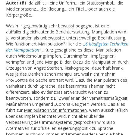
Autorität
: da zählt … eine Uniform… ein Statussymbol… die
Medienpräsenz… die Kleidung… ein Titel… oder auch die
Körpergröße.
Was mir gegenwärtig sehr bewusst begegnet ist eine
auffallend gleichlautende Berichterstattung. Manipulation wird
ja verstanden als unbewusste, unterschwellige Beeinflussung.
Wie funktioniert Manipulation? Hier die
„6 häufigsten Techniken
der Manipulation
“ .
Kurz gesagt sind es diese: Manipulation
durch
Wiederholung
: Impfen, Durchimpfen, Impfgegner,
verimpfen und jede Menge Bilder. Dazu die Manipulation durch
Erzeugen von Angst
: Sterben, Risikogruppe, dauerhaft krank,
was ja das
Denken schon manipuliert
, weil nicht mehr in
Pro/Contra die Sache erörtert wird. Dazu die
Manipulation des
Verhaltens durch Sprache
, das bestimmte Themen nicht
differenziert, also evidenzbasiert versucht werden zu
beantworten, sondern z.B. Zweifler an der Verhältnismäßigkeit
Maßnahmen umgehend „Corona-Leugner“ werden. Das alles
führt zur
Manipulation von Informationen
, wenn ausschließlich
über das Impfen berichtet wird, nicht aber über die
Verbesserung des Immunsystems gesprochen wird-also
Alternativen zur offiziellen Regierungspolitik zu Sprache
kommen. Auch wird immer und immer wieder über die hohe