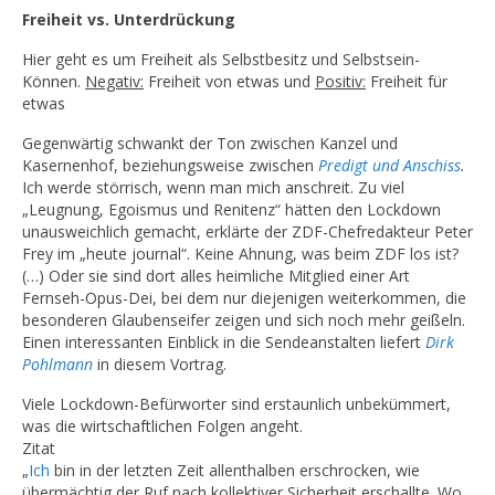
Freiheit vs. Unterdrückung
Hier geht es um Freiheit als Selbstbesitz und Selbstsein-
Können.
Negativ:
Freiheit von etwas und
Positiv:
Freiheit für
etwas
Gegenwärtig schwankt der Ton zwischen Kanzel und
Kasernenhof, beziehungsweise zwischen
Predigt und Anschiss
.
Ich werde störrisch, wenn man mich anschreit. Zu viel
„Leugnung, Egoismus und Renitenz“ hätten den Lockdown
unausweichlich gemacht, erklärte der ZDF-Chefredakteur Peter
Frey im „heute journal“. Keine Ahnung, was beim ZDF los ist?
(…) Oder sie sind dort alles heimliche Mitglied einer Art
Fernseh-Opus-Dei, bei dem nur diejenigen weiterkommen, die
besonderen Glaubenseifer zeigen und sich noch mehr geißeln.
Einen interessanten Einblick in die Sendeanstalten liefert
Dirk
Pohlmann
in diesem Vortrag.
Viele Lockdown-Befürworter sind erstaunlich unbekümmert,
was die wirtschaftlichen Folgen angeht.
Zitat
„
Ich
bin in der letzten Zeit allenthalben erschrocken, wie
übermächtig der Ruf nach kollektiver Sicherheit erschallte. Wo