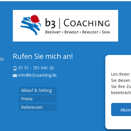
Rufen Sie mich an!
zu
01 51 - 701 041 20
Um Ihnen e
info@b3coaching.de
Sie diese
Sie Ihre Z
Ablauf & Setting
beeinträch
Preise
Referenzen
Akze