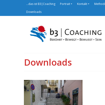
…das ist B3|Coaching
Portrait
Kontakt
Method
Downloads
Downloads