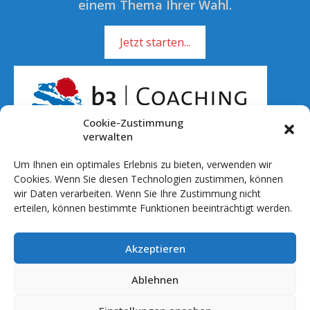
einem Thema Ihrer Wahl.
Jetzt starten...
Cookie-Zustimmung
verwalten
Um Ihnen ein optimales Erlebnis zu bieten, verwenden wir
Rufen Sie mich an!
Cookies. Wenn Sie diesen Technologien zustimmen, können
wir Daten verarbeiten. Wenn Sie Ihre Zustimmung nicht
01 51 - 701 041 20
erteilen, können bestimmte Funktionen beeinträchtigt werden.
info@b3coaching.de
Akzeptieren
Ablauf & Setting
Preise
Ablehnen
Referenzen