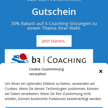
Gutschein
30% Rabatt auf 5 Coaching-Sitzungen zu
einem Thema Ihrer Wahl.
Jetzt starten...
Cookie-Zustimmung
verwalten
Um Ihnen ein optimales Erlebnis zu bieten, verwenden wir
Rufen Sie mich an!
Cookies. Wenn Sie diesen Technologien zustimmen, können
wir Daten verarbeiten. Wenn Sie Ihre Zustimmung nicht
01 51 - 701 041 20
erteilen, können bestimmte Funktionen beeinträchtigt werden.
info@b3coaching.de