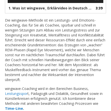
1.
Was ist wingwave_ Erklärvideo in Deutsch zum Kurzzeit-Coaching.-jiJw6X8WRTY
3:39
Die wingwave-Methode ist ein Leistungs- und Emotions-
Coaching, das für Sie als Coachee, spürbar und schnell in
wenigen Sitzungen zum Abbau von Leistungsstress und zur
Steigerung von Kreativität, Mentalfitness und Konfliktstabilität
führt. Erreicht wird dieser Ressourcen-Effekt durch eine einfach
erscheinende Grundintervention: das Erzeugen von „wachen“
REM-Phasen (Rapid Eye Movement), welche wir Menschen
sonst nur im nächtlichen Traumschlaf durchlaufen. Dabei führt
der Coach mit schnellen Handbewegungen den Blick seiner
Coachees horizontal hin und her. Mit dem Myostiktest als
Muskelfeedback-Instrument wird vorher das genaue Thema
bestimmt und nachher die Wirksamkeit der Intervention
überprüft.
wingwave-Coaching wird in den Bereichen Business,
Leistungsspor
t, Pädagogik und Didaktik, Gesundheit sowie in
Künstlerkreisen erfolgreich genutzt. Ich kombiniere diese
Methode mit anderen bewährten Coaching-Prozessen wie
Time-Line
.