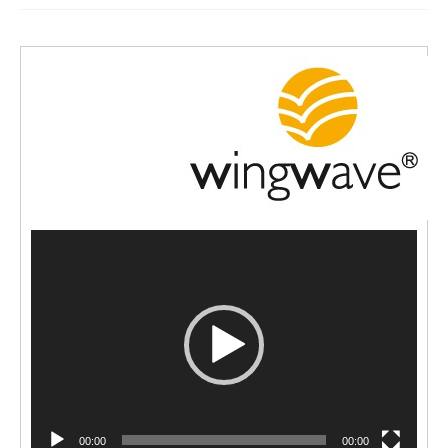
Video-
Player
00:00
00:00