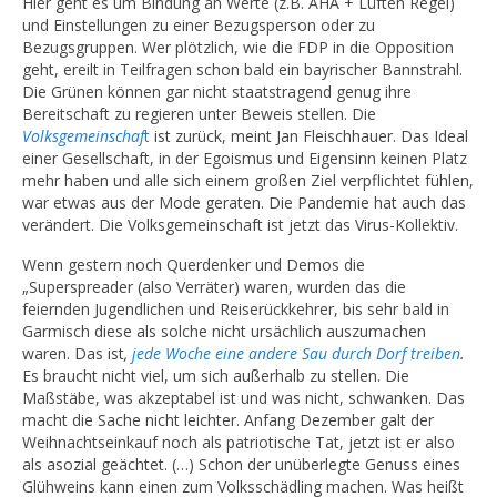
Hier geht es um Bindung an Werte (z.B. AHA + Lüften Regel)
und Einstellungen zu einer Bezugsperson oder zu
Bezugsgruppen. Wer plötzlich, wie die FDP in die Opposition
geht, ereilt in Teilfragen schon bald ein bayrischer Bannstrahl.
Die Grünen können gar nicht staatstragend genug ihre
Bereitschaft zu regieren unter Beweis stellen. Die
Volksgemeinschaf
t
ist zurück, meint Jan Fleischhauer. Das Ideal
einer Gesellschaft, in der Egoismus und Eigensinn keinen Platz
mehr haben und alle sich einem großen Ziel verpflichtet fühlen,
war etwas aus der Mode geraten. Die Pandemie hat auch das
verändert. Die Volksgemeinschaft ist jetzt das Virus-Kollektiv.
Wenn gestern noch Querdenker und Demos die
„Superspreader (also Verräter) waren, wurden das die
feiernden Jugendlichen und Reiserückkehrer, bis sehr bald in
Garmisch diese als solche nicht ursächlich auszumachen
waren. Das ist
,
jede Woche eine andere Sau durch Dorf treiben
.
Es braucht nicht viel, um sich außerhalb zu stellen. Die
Maßstäbe, was akzeptabel ist und was nicht, schwanken. Das
macht die Sache nicht leichter. Anfang Dezember galt der
Weihnachtseinkauf noch als patriotische Tat, jetzt ist er also
als asozial geächtet. (…) Schon der unüberlegte Genuss eines
Glühweins kann einen zum Volksschädling machen. Was heißt