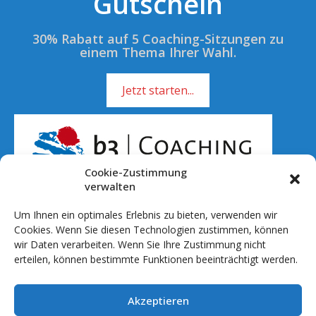
Gutschein
30% Rabatt auf 5 Coaching-Sitzungen zu
einem Thema Ihrer Wahl.
Jetzt starten...
Cookie-Zustimmung
verwalten
Um Ihnen ein optimales Erlebnis zu bieten, verwenden wir
Rufen Sie mich an!
Cookies. Wenn Sie diesen Technologien zustimmen, können
wir Daten verarbeiten. Wenn Sie Ihre Zustimmung nicht
01 51 - 701 041 20
erteilen, können bestimmte Funktionen beeinträchtigt werden.
info@b3coaching.de
Akzeptieren
Ablauf & Setting