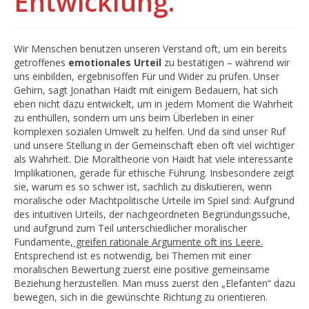
Entwicklung.
Wir Menschen benutzen unseren Verstand oft, um ein bereits
getroffenes
emotionales Urteil
zu bestätigen – während wir
uns einbilden, ergebnisoffen Für und Wider zu prüfen. Unser
Gehirn, sagt Jonathan Haidt mit einigem Bedauern, hat sich
eben nicht dazu entwickelt, um in jedem Moment die Wahrheit
zu enthüllen, sondern um uns beim Überleben in einer
komplexen sozialen Umwelt zu helfen. Und da sind unser Ruf
und unsere Stellung in der Gemeinschaft eben oft viel wichtiger
als Wahrheit. Die Moraltheorie von Haidt hat viele interessante
Implikationen, gerade für ethische Führung. Insbesondere zeigt
sie, warum es so schwer ist, sachlich zu diskutieren, wenn
moralische oder Machtpolitische Urteile im Spiel sind: Aufgrund
des intuitiven Urteils, der nachgeordneten Begründungssuche,
und aufgrund zum Teil unterschiedlicher moralischer
Fundamente,
greifen rationale Argumente oft ins Leere.
Entsprechend ist es notwendig, bei Themen mit einer
moralischen Bewertung zuerst eine positive gemeinsame
Beziehung herzustellen. Man muss zuerst den „Elefanten“ dazu
bewegen, sich in die gewünschte Richtung zu orientieren.