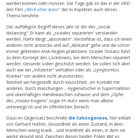
werden können oder müssen. Die Tage gab es das in der ARD
den Film
„Werk ohne Autor“
der in Aspekten auch dieses
Thema berührte.
Der auffälligste Begriff dieses Jahr ist der des „social
distancing“. Er kann als „soziales separieren“ verstanden
werden. Härte klingt „absondern“. Verstehbar ist, dass ich einen
anderen nicht anstecke und auf „Abstand“ gehe und die schon
immer geltenden AHA-Regeln praktiziere. Soziale Distanz führt
zu dem Konzept des Lockdowns, bei dem Menschen separiert
werden. Gesunde sollen geschützt werden. Sie sollen sich aber
auch wie ein „Infizierter“ verhalten oder als „symptomlos
Kranker“ um andere nicht anzustecken.
Reinheit wir hergestellt durch Keuschheit…im Kontakt mit
anderen, durch Waschungen …Hygienetücher in Supermärkten
und übermäßiges Händewaschen zuhause und dem „Opfer
des „maske-tragens“ sogar im Auto wenn man alleine
unterwegs ist und im öffentlichen Bereich.
Dazu im Gegensatz beschreibt
die Salutogenese
,
hier erklärt
von Gerhard Hüther, Gesundheit als einen Zustand, in dem
Menschen wenig krank… und Krankheit als einen, in dem sie
wenig gesund sind. Zwischen diesen beiden Polen gibt es