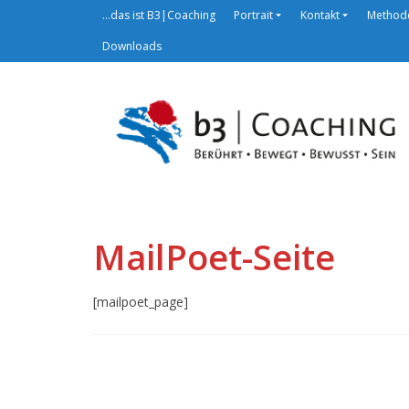
…das ist B3|Coaching
Portrait
Kontakt
Method
Downloads
MailPoet-Seite
[mailpoet_page]