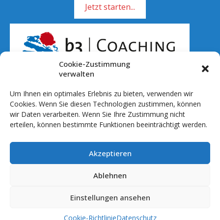
Jetzt starten...
Cookie-Zustimmung
verwalten
Um Ihnen ein optimales Erlebnis zu bieten, verwenden wir
Rufen Sie mich an!
Cookies. Wenn Sie diesen Technologien zustimmen, können
wir Daten verarbeiten. Wenn Sie Ihre Zustimmung nicht
01 51 - 701 041 20
erteilen, können bestimmte Funktionen beeinträchtigt werden.
info@b3coaching.de
Akzeptieren
Ablauf & Setting
Preise
Ablehnen
Referenzen
Einstellungen ansehen
© 2026 b3 Coaching by roggewf
Cookie-Richtlinie
Datenschutz