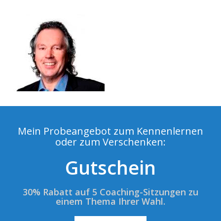
Mein Probeangebot zum Kennenlernen
oder zum Verschenken:
Gutschein
30% Rabatt auf 5 Coaching-Sitzungen zu
einem Thema Ihrer Wahl.