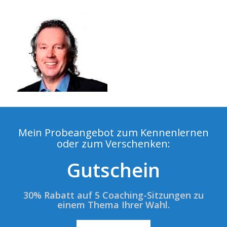
Mein Probeangebot zum Kennenlernen
oder zum Verschenken:
Gutschein
30% Rabatt auf 5 Coaching-Sitzungen zu
einem Thema Ihrer Wahl.