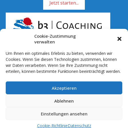
Jetzt starten...
Cookie-Zustimmung
verwalten
Um Ihnen ein optimales Erlebnis zu bieten, verwenden wir
Rufen Sie mich an!
Cookies. Wenn Sie diesen Technologien zustimmen, können
wir Daten verarbeiten. Wenn Sie Ihre Zustimmung nicht
01 51 - 701 041 20
erteilen, können bestimmte Funktionen beeinträchtigt werden.
info@b3coaching.de
Akzeptieren
Ablauf & Setting
Preise
Ablehnen
Referenzen
Einstellungen ansehen
© 2026 b3 Coaching by roggewf
Cookie-Richtlinie
Datenschutz