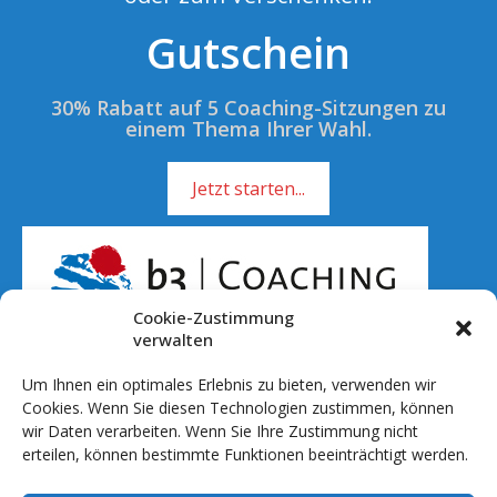
Gutschein
30% Rabatt auf 5 Coaching-Sitzungen zu
einem Thema Ihrer Wahl.
Jetzt starten...
Cookie-Zustimmung
verwalten
Um Ihnen ein optimales Erlebnis zu bieten, verwenden wir
Rufen Sie mich an!
Cookies. Wenn Sie diesen Technologien zustimmen, können
wir Daten verarbeiten. Wenn Sie Ihre Zustimmung nicht
01 51 - 701 041 20
erteilen, können bestimmte Funktionen beeinträchtigt werden.
info@b3coaching.de