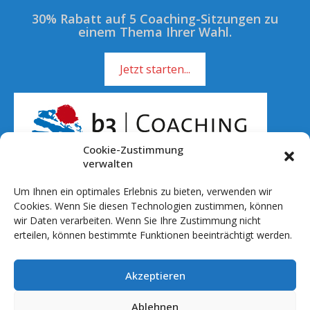
30% Rabatt auf 5 Coaching-Sitzungen zu
einem Thema Ihrer Wahl.
Jetzt starten...
Cookie-Zustimmung
verwalten
Um Ihnen ein optimales Erlebnis zu bieten, verwenden wir
Rufen Sie mich an!
Cookies. Wenn Sie diesen Technologien zustimmen, können
wir Daten verarbeiten. Wenn Sie Ihre Zustimmung nicht
01 51 - 701 041 20
erteilen, können bestimmte Funktionen beeinträchtigt werden.
info@b3coaching.de
Akzeptieren
Ablauf & Setting
Preise
Ablehnen