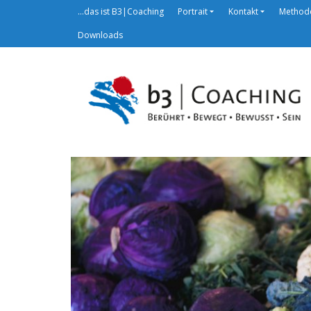
…das ist B3|Coaching
Portrait
Kontakt
Method
Downloads