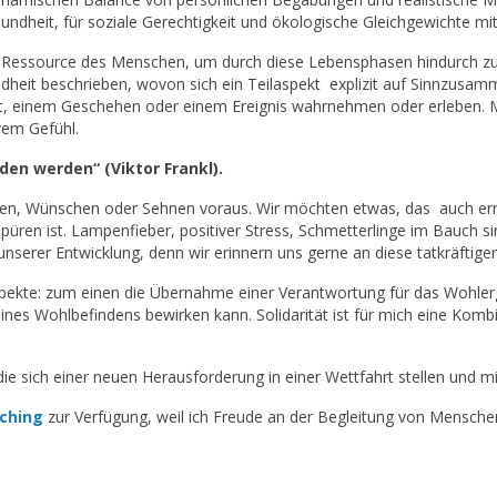
ndheit, für soziale Gerechtigkeit und ökologische Gleichgewichte mit
he Ressource des Menschen, um durch diese Lebensphasen hindurch zu
ndheit beschrieben, wovon sich ein Teilaspekt explizit auf Sinnzusam
it, einem Geschehen oder einem Ereignis wahrnehmen oder erleben. Me
vem Gefühl.
en werden“ (Viktor Frankl).
, Wünschen oder Sehnen voraus. Wir möchten etwas, das auch erreic
püren ist. Lampenfieber, positiver Stress, Schmetterlinge im Bauch s
nserer Entwicklung, denn wir erinnern uns gerne an diese tatkräftig
aspekte: zum einen die Übernahme einer Verantwortung für das Wohl
s Wohlbefindens bewirken kann. Solidarität ist für mich eine Kombi
ie sich einer neuen Herausforderung in einer Wettfahrt stellen und mit
aching
zur Verfügung, weil ich Freude an der Begleitung von Mensch