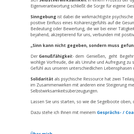
Eigenverantwortung schließt die Sorge für eigene Gesu
Sinngebung
ist dabei die wirkmächtigste psychisc
positive Einfluss eines Kohärenzgefühls auf die Gesu
Bedeutung oder Bewertung, die wir bei einer Tätigke
bejahend, akzeptierend für uns, verbunden mit positi
„Sinn kann nicht gegeben, sondern muss gefund
Der
Genußfähigkei
t- dem Genießen, geht Begehren
wohlige Vorfreude, die als Unruhe und Aufregung zu s
Gefühl aus unseren unterschiedlichen Lebensphasen u
Solidarität
als psychische Ressource hat zwei Teil
im Zusammenwirken mit anderen eine Steigerung meine
Selbstwirksamkeitsüberzeugungen.
Lassen Sie uns starten, so wie die Segelboote oben, d
Dazu stehe ich Ihnen mit meinem
Gesprächs- / Co
Über mich