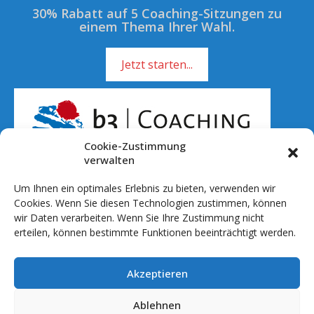
30% Rabatt auf 5 Coaching-Sitzungen zu
einem Thema Ihrer Wahl.
Jetzt starten...
Cookie-Zustimmung
verwalten
Um Ihnen ein optimales Erlebnis zu bieten, verwenden wir
Rufen Sie mich an!
Cookies. Wenn Sie diesen Technologien zustimmen, können
wir Daten verarbeiten. Wenn Sie Ihre Zustimmung nicht
01 51 - 701 041 20
erteilen, können bestimmte Funktionen beeinträchtigt werden.
info@b3coaching.de
Akzeptieren
Ablauf & Setting
Preise
Ablehnen