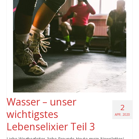
Wasser – unser
2
wichtigstes
APR. 2020
Lebenselixier Teil 3
Liebe Wegbegleiter, liebe Freunde Heute mein Newsletter/